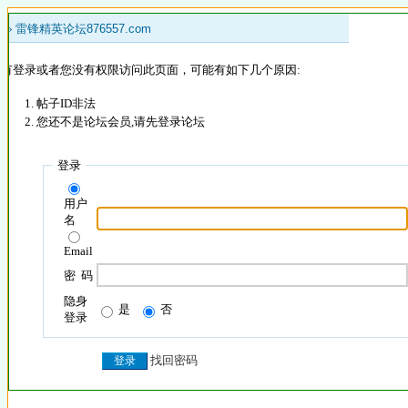
 »
雷锋精英论坛876557.com
没有登录或者您没有权限访问此页面，可能有如下几个原因:
帖子ID非法
您还不是论坛会员,请先登录论坛
登录
用户
名
Email
密 码
隐身
是
否
登录
找回密码